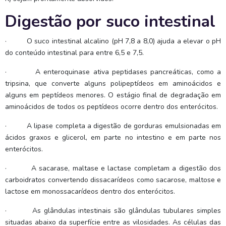
Digestão por suco intestinal
·
O suco intestinal alcalino (pH 7,8 a 8,0) ajuda a elevar o pH
do conteúdo intestinal para entre 6,5 e 7,5.
·
A enteroquinase ativa peptidases pancreáticas, como a
tripsina, que converte alguns polipeptídeos em aminoácidos e
alguns em peptídeos menores. O estágio final de degradação em
aminoácidos de todos os peptídeos ocorre dentro dos enterócitos.
·
A lipase completa a digestão de gorduras emulsionadas em
ácidos graxos e glicerol, em parte no intestino e em parte nos
enterócitos.
·
A sacarase, maltase e lactase completam a digestão dos
carboidratos convertendo dissacarídeos como sacarose, maltose e
lactose em monossacarídeos dentro dos enterócitos.
·
As glândulas intestinais são glândulas tubulares simples
situadas abaixo da superfície entre as vilosidades. As células das