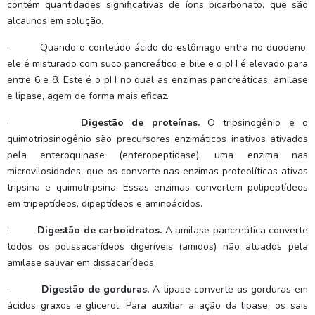
contém quantidades significativas de íons bicarbonato, que são
alcalinos em solução.
·
Quando o conteúdo ácido do estômago entra no duodeno,
ele é misturado com suco pancreático e bile e o pH é elevado para
entre 6 e 8. Este é o pH no qual as enzimas pancreáticas, amilase
e lipase, agem de forma mais eficaz.
·
Digestão de proteínas.
O tripsinogênio e o
quimotripsinogênio são precursores enzimáticos inativos ativados
pela enteroquinase (enteropeptidase), uma enzima nas
microvilosidades, que os converte nas enzimas proteolíticas ativas
tripsina e quimotripsina. Essas enzimas convertem polipeptídeos
em tripeptídeos, dipeptídeos e aminoácidos.
·
Digestão de carboidratos.
A amilase pancreática converte
todos os polissacarídeos digeríveis (amidos) não atuados pela
amilase salivar em dissacarídeos.
·
Digestão de gorduras.
A lipase converte as gorduras em
ácidos graxos e glicerol. Para auxiliar a ação da lipase, os sais