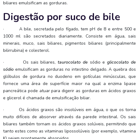
biliares emulsificam as gorduras.
Digestão por suco de bile
·
A bile, secretada pelo fígado, tem pH de 8 e entre 500 e
1000 ml são secretados diariamente. Consiste em água, sais
minerais, muco, sais biliares, pigmentos biliares (principalmente
bilirrubina) e colesterol.
·
Os sais biliares,
taurocolato de
sódio e
glicocolato de
sódio
emulsificam as gorduras no intestino delgado. A quebra dos
glóbulos de gordura no duodeno em gotículas minúsculas, que
fornece uma área de superfície maior na qual a enzima lipase
pancreática pode atuar para digerir as gorduras em ácidos graxos
e glicerol é chamada de emulsificação biliar.
·
Os ácidos graxos são insolúveis em água, o que os torna
muito difíceis de absorver através da parede intestinal. Os sais
biliares também tornam os ácidos graxos solúveis, permitindo que
tanto estes como as vitaminas lipossolúveis (por exemplo, vitamina
K) sejam prontamente absorvidos.